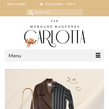
Mon compte
Votre panier
-
0.00
€
Rechercher :
Menu