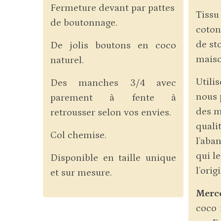
Fermeture devant par pattes
Tissu
de boutonnage.
coton
de st
De jolis boutons en coco
maiso
naturel.
Utilis
Des manches 3/4 avec
nous 
parement à fente à
des m
retrousser selon vos envies.
quali
Col chemise.
l’aba
qui le
Disponible en taille unique
l’orig
et sur mesure.
Merce
coco 