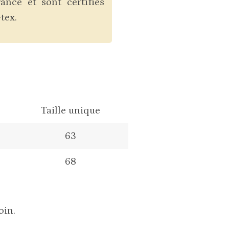
ance et sont certifiés
tex.
Taille unique
63
68
oin.