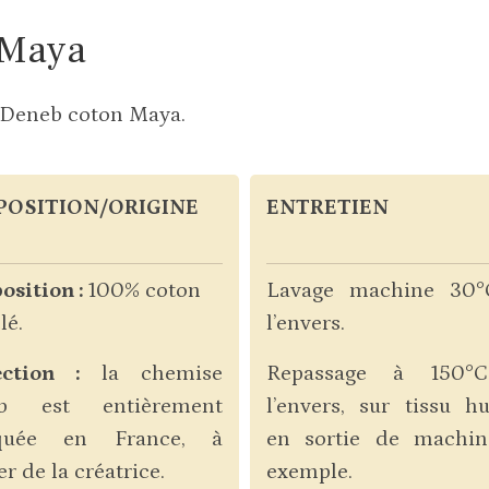
 Maya
se Deneb coton Maya.
OSITION/ORIGINE
ENTRETIEN
sition :
100% coton
Lavage machine 30°
lé.
l’envers.
ection :
la chemise
Repassage à 150°
b est entièrement
l’envers, sur tissu h
iquée en France, à
en sortie de machin
ier de la créatrice.
exemple.