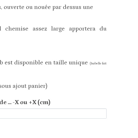
s, ouverte ou nouée par dessus une
l chemise assez large apportera du
eb est disponible en taille unique
(Isabelle fait
sous ajout panier)
e ... -X ou +X (cm)