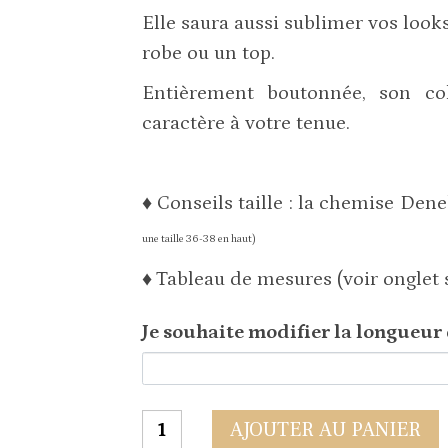
Elle saura aussi sublimer vos look
robe ou un top.
Entièrement boutonnée, son co
caractère à votre tenue.
♦ Conseils taille : la chemise Den
une taille 36-38 en haut)
♦
Tableau de mesures (voir onglet 
Je souhaite modifier la longueur d
quantité
AJOUTER AU PANIER