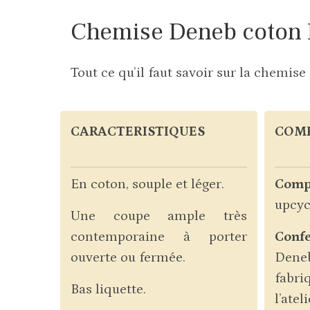
Chemise Deneb coton
Tout ce qu’il faut savoir sur la chemi
CARACTERISTIQUES
COMP
En coton, souple et léger.
Compo
upcyc
Une coupe ample très
contemporaine à porter
Conf
ouverte ou fermée.
Dene
fabr
Bas liquette.
l’atel