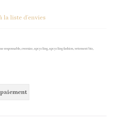
à la liste d’envies
ue responsable
,
oversize
,
upcycling
,
upcycling fashion
,
vetement bio
,
e paiement