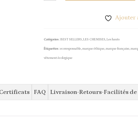
de
Chemise
Ajouter 
DENEB
coton
Maya
Catégories :
BEST SELLERS
,
LES CHEMISES
,
Les hauts
Étiquettes :
ecoresponsable
,
marque éthique
,
marque française
,
marq
vêtement écologique
Certificats
FAQ
Livraison-Retours-Facilités d