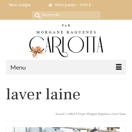
Mon compte
Votre panier
-
0.00
€
Rechercher :
Menu
laver laine
Accueil
»
CARLOTTA par Morgane Raguénes
»
laver laine